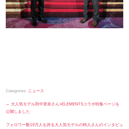
Categories:
ニュース
P
←
大人気モデル田中里奈さん×ELEMENTSコラボ特集ページを
o
公開しました
s
t
n
フォロワー数19万人を誇る大人気モデルの時人さんのインタビュ