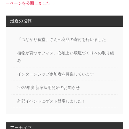
a
ーページを公開しました
→
v
i
g
最近の投稿
a
t
「つながり食堂」さんへ商品の寄付を行いました
i
o
n
植物が育つオフィス。心地よい環境づくりへの取り組
み
インターンシップ参加者を募集しています
2026年度 新卒採用開始のお知らせ
外部イベントにゲスト登場しました！
アーカイブ