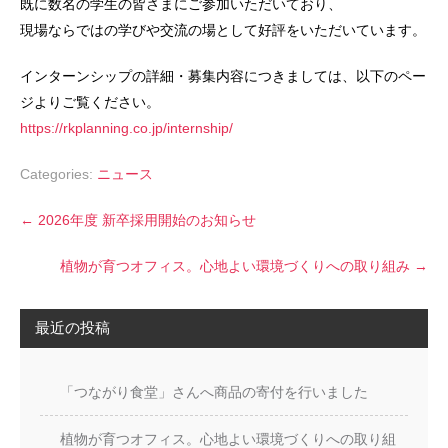
既に数名の学生の皆さまにご参加いただいており、
現場ならではの学びや交流の場として好評をいただいています。
インターンシップの詳細・募集内容につきましては、以下のペー
ジよりご覧ください。
https://rkplanning.co.jp/internship/
Categories:
ニュース
P
←
2026年度 新卒採用開始のお知らせ
o
s
植物が育つオフィス。心地よい環境づくりへの取り組み
→
t
n
a
最近の投稿
v
i
g
「つながり食堂」さんへ商品の寄付を行いました
a
t
植物が育つオフィス。心地よい環境づくりへの取り組