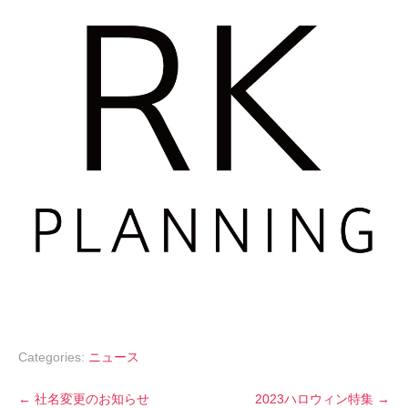
Categories:
ニュース
P
←
社名変更のお知らせ
2023ハロウィン特集
→
o