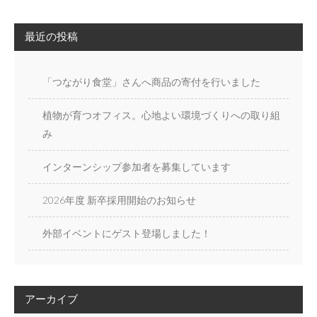
s
t
最近の投稿
n
a
v
「つながり食堂」さんへ商品の寄付を行いました
i
g
植物が育つオフィス。心地よい環境づくりへの取り組
a
み
t
i
インターンシップ参加者を募集しています
o
n
2026年度 新卒採用開始のお知らせ
外部イベントにゲスト登場しました！
アーカイブ