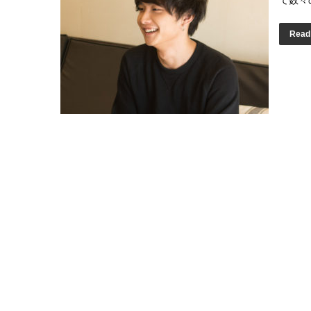
て数々
Read